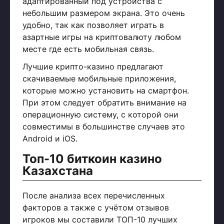
адаптированный под устройства с
небольшим размером экрана. Это очень
удобно, так как позволяет играть в
азартные игры на криптовалюту любом
месте где есть мобильная связь.
Лучшие крипто-казино предлагают
скачиваемые мобильные приложения,
которые можно установить на смартфон.
При этом следует обратить внимание на
операционную систему, с которой они
совместимы в большинстве случаев это
Android и iOS.
Топ-10 биткоин казино
Казахстана
После анализа всех перечисленных
факторов а также с учётом отзывов
игроков мы составили ТОП-10 лучших