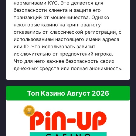
нормативами KYC. Это делается для
безопасности клиента и защита его
транзакций от мошенничества. Однако
некоторые казино на криптовалюту
отказались от классической регистрации, с
использованием настоящего имени адреса
или ID. Что использовать зависит
исключительно от предпочтений игрока.
Что для него важнее безопасность своих
денежных средств или полная анонимность.
Топ Казино Август 2026