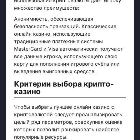
использование криптовалюты даёт игроку
множество преимуществ:
Анонимность, обеспечивающая
безопасность транзакций. Классические
онлайн казино, использующие
традиционные платежные системы
MasterCard и Visa автоматически получают
все данные игрока, использующего свою
карту для пополнения игрового счёта или
выведения выигранных средств.
Критерии выбора крипто-
казино
Чтобы выбрать лучшее онлайн казино с
криптовалютой следует проанализировать
целый ряд параметров, совокупная оценка
которых позволит ранжировать наиболее
популярные ресурсы.