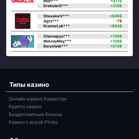
Mari***
+471$
DrekslerG***
+310$
ShuvalovV***
+646$
Agra***
-7$
KramerLuk***
+683$
Chernopya***
+139$
MatveyMey***
+108$
Baryshnik***
+513$
Типы казино
Онлайн казино Казахстан
Крипто казино
Бездепозитные бонусы
Казино с игрой Plinko