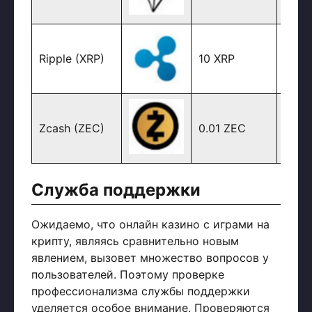
Ripple (XRP)
10 XRP
Неог
Zcash (ZEC)
0.01 ZEC
Неог
Служба поддержки
Ожидаемо, что онлайн казино с играми на
крипту, являясь сравнительно новым
явлением, вызовет множество вопросов у
пользователей. Поэтому проверке
профессионализма службы поддержки
уделяется особое внимание. Проверяются