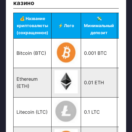
казино
💰 Название
💸
криптовалюты
⚡ Лого
Минимальный
Мак
(сокращенное)
депозит
Bitcoin (BTC)
0.001 BTC
Неог
Ethereum
0.01 ETH
Неог
(ETH)
Litecoin (LTC)
0.1 LTC
Неог