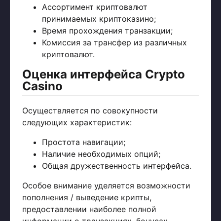
Ассортимент криптовалют
принимаемых криптоказино;
Время прохождения транзакции;
Комиссия за трансфер из различных
криптовалют.
Оценка интерфейса Crypto
Casino
Осуществляется по совокупности
следующих характеристик:
Простота навигации;
Наличие необходимых опций;
Общая дружественность интерфейса.
Особое внимание уделяется возможности
пополнения / выведение крипты,
предоставлении наиболее полной
информации о транзакциях, бонусах,