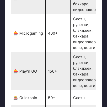
баккара,
видеопокер
Слоты,
рулетки,
блэкджек,
🎰 Microgaming
400+
95
баккара,
видеопокер,
кено, кости
Слоты,
рулетки,
блэкджек,
🎰 Play’n GO
150+
96
баккара,
видеопокер,
кено, кости
🎰 Quickspin
50+
Слоты
96