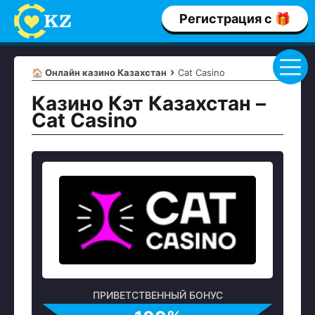
Регистрация с 🎁
›
🏠 Онлайн казино Казахстан
Cat Casino
Казино Кэт Казахстан –
Cat Casino
ПРИВЕТСТВЕННЫЙ БОНУС