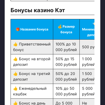
Бонусы казино Кэт
💶
💰 Размер
🎁 Название бонуса
Минимальны
бонуса
депозит
👍 Приветственный
100% до 10
500 рублей
бонус
000 рублей
👍 Бонус на второй
50% до 15
1 000
депозит
000 рублей
рублей
👍 Бонус на третий
50% до 20
1 500
депозит
000 рублей
рублей
👍 Еженедельный
10% до 50
5 000
кэшбэк
000 рублей
рублей
👍 Бонус на день
До 5 000
Не