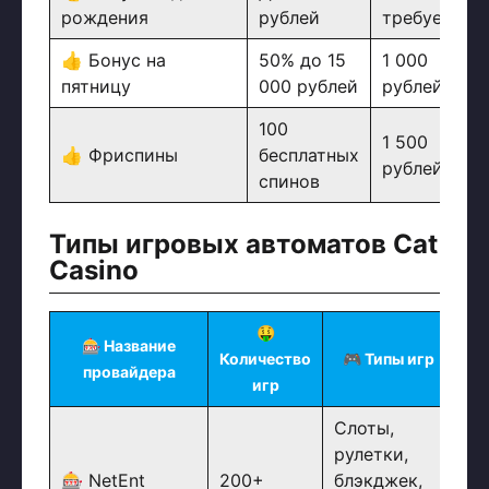
рождения
рублей
требуется
👍 Бонус на
50% до 15
1 000
пятницу
000 рублей
рублей
100
1 500
👍 Фриспины
бесплатных
рублей
спинов
Типы игровых автоматов Cat
Casino
🤑
🎰 Название
Количество
🎮 Типы игр
С
провайдера
игр
Слоты,
рулетки,
🎰 NetEnt
200+
блэкджек,
96