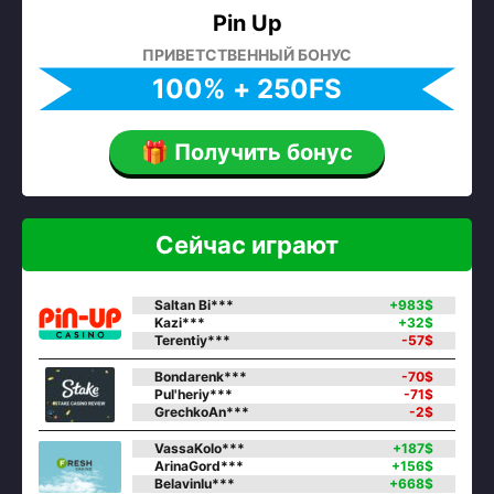
Pin Up
ПРИВЕТСТВЕННЫЙ БОНУС
100% + 250FS
🎁 Получить бонус
Сейчас играют
Saltan Bi***
+983$
Kazi***
+32$
Terentiy***
-57$
Bondarenk***
-70$
Pul'herіy***
-71$
GrechkoAn***
-2$
VassaKolo***
+187$
ArinaGord***
+156$
BelavinIu***
+668$